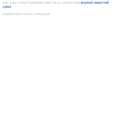
Калі ў вас узніклі праблемы, калі ласка, скарыстайце
формай зваротнай
сувязі
9190901636011312075
:
1786222548