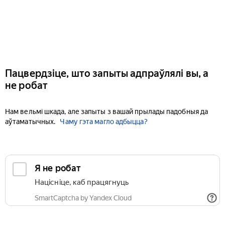
Пацвердзіце, што запыты адпраўлялі вы, а
не робат
Нам вельмі шкада, але запыты з вашай прылады падобныя да
аўтаматычных.
Чаму гэта магло адбыцца?
Я не робат
Націсніце, каб працягнуць
SmartCaptcha by Yandex Cloud