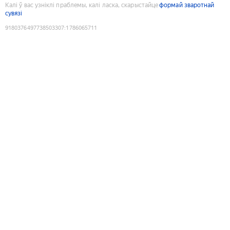
Калі ў вас узніклі праблемы, калі ласка, скарыстайце
формай зваротнай
сувязі
9180376497738503307
:
1786065711