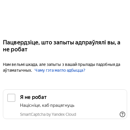
Пацвердзіце, што запыты адпраўлялі вы, а
не робат
Нам вельмі шкада, але запыты з вашай прылады падобныя да
аўтаматычных.
Чаму гэта магло адбыцца?
Я не робат
Націсніце, каб працягнуць
SmartCaptcha by Yandex Cloud