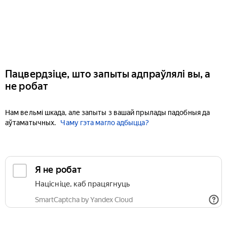
Пацвердзіце, што запыты адпраўлялі вы, а
не робат
Нам вельмі шкада, але запыты з вашай прылады падобныя да
аўтаматычных.
Чаму гэта магло адбыцца?
Я не робат
Націсніце, каб працягнуць
SmartCaptcha by Yandex Cloud