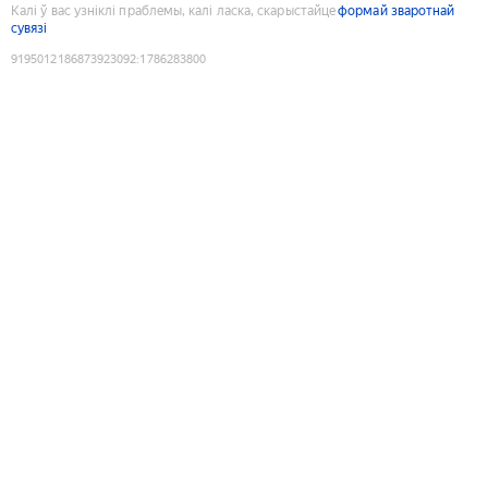
Калі ў вас узніклі праблемы, калі ласка, скарыстайце
формай зваротнай
сувязі
9195012186873923092
:
1786283800