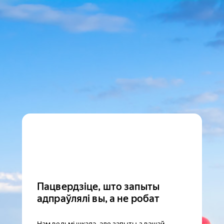
Пацвердзіце, што запыты
адпраўлялі вы, а не робат