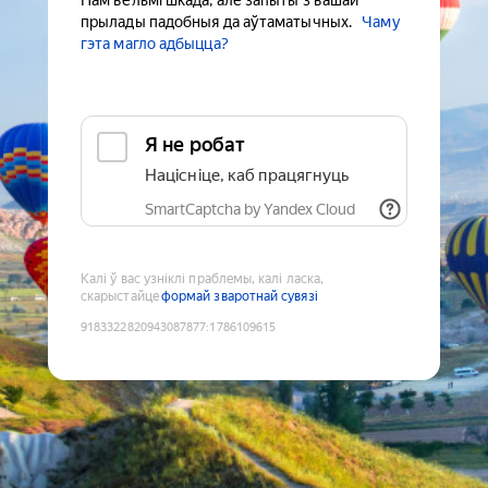
Нам вельмі шкада, але запыты з вашай
прылады падобныя да аўтаматычных.
Чаму
гэта магло адбыцца?
Я не робат
Націсніце, каб працягнуць
SmartCaptcha by Yandex Cloud
Калі ў вас узніклі праблемы, калі ласка,
скарыстайце
формай зваротнай сувязі
9183322820943087877
:
1786109615