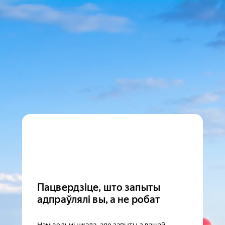
Пацвердзіце, што запыты
адпраўлялі вы, а не робат