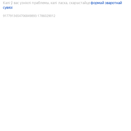
Калі ў вас узніклі праблемы, калі ласка, скарыстайце
формай зваротнай
сувязі
9177913654706849893
:
1786029012