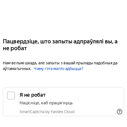
Пацвердзіце, што запыты адпраўлялі вы, а
не робат
Нам вельмі шкада, але запыты з вашай прылады падобныя да
аўтаматычных.
Чаму гэта магло адбыцца?
Я не робат
Націсніце, каб працягнуць
SmartCaptcha by Yandex Cloud