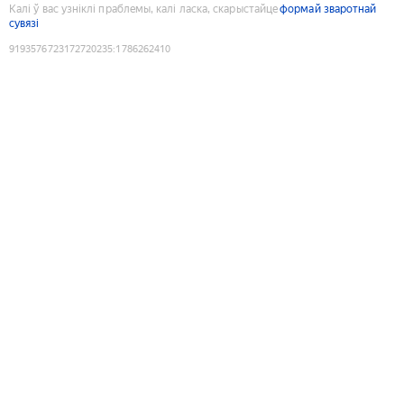
Калі ў вас узніклі праблемы, калі ласка, скарыстайце
формай зваротнай
сувязі
9193576723172720235
:
1786262410