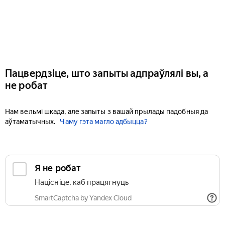
Пацвердзіце, што запыты адпраўлялі вы, а
не робат
Нам вельмі шкада, але запыты з вашай прылады падобныя да
аўтаматычных.
Чаму гэта магло адбыцца?
Я не робат
Націсніце, каб працягнуць
SmartCaptcha by Yandex Cloud