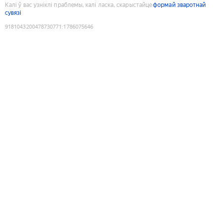
Калі ў вас узніклі праблемы, калі ласка, скарыстайце
формай зваротнай
сувязі
9181043200478730771
:
1786075646