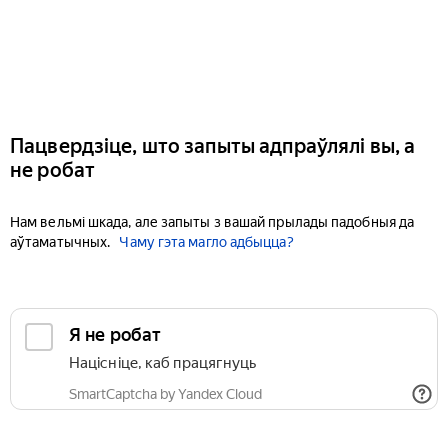
Пацвердзіце, што запыты адпраўлялі вы, а
не робат
Нам вельмі шкада, але запыты з вашай прылады падобныя да
аўтаматычных.
Чаму гэта магло адбыцца?
Я не робат
Націсніце, каб працягнуць
SmartCaptcha by Yandex Cloud