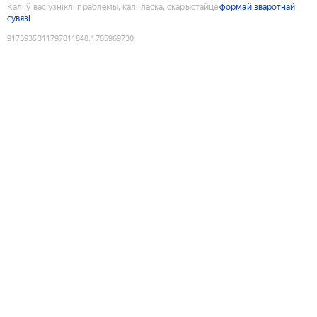
Калі ў вас узніклі праблемы, калі ласка, скарыстайце
формай зваротнай
сувязі
9173935311797811848
:
1785969730