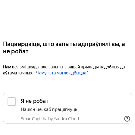
Пацвердзіце, што запыты адпраўлялі вы, а
не робат
Нам вельмі шкада, але запыты з вашай прылады падобныя да
аўтаматычных.
Чаму гэта магло адбыцца?
Я не робат
Націсніце, каб працягнуць
SmartCaptcha by Yandex Cloud