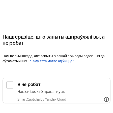
Пацвердзіце, што запыты адпраўлялі вы, а
не робат
Нам вельмі шкада, але запыты з вашай прылады падобныя да
аўтаматычных.
Чаму гэта магло адбыцца?
Я не робат
Націсніце, каб працягнуць
SmartCaptcha by Yandex Cloud