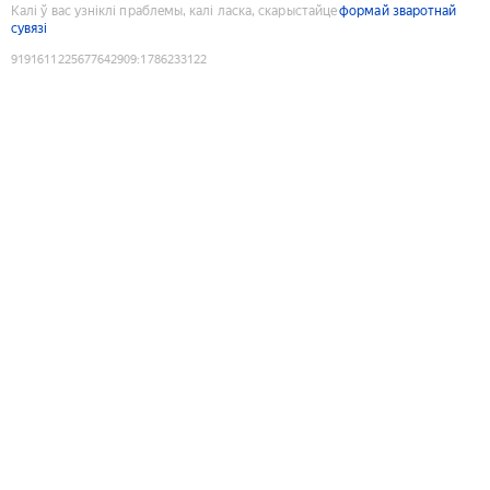
Калі ў вас узніклі праблемы, калі ласка, скарыстайце
формай зваротнай
сувязі
9191611225677642909
:
1786233122