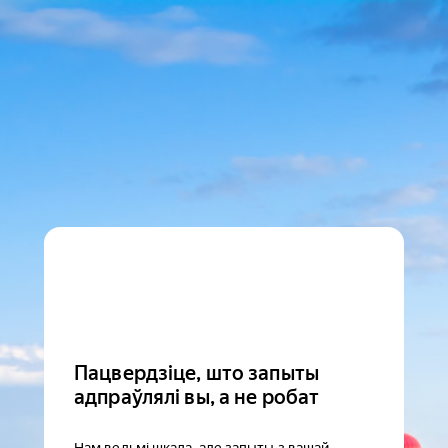
Пацвердзіце, што запыты
адпраўлялі вы, а не робат