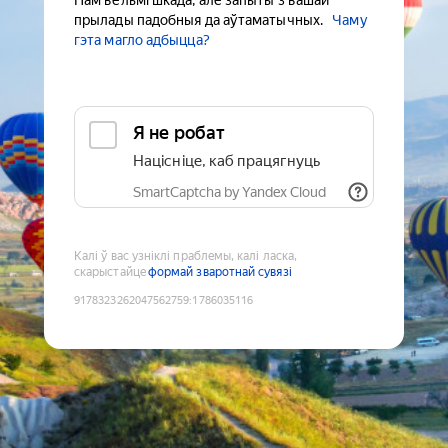
Нам вельмі шкада, але запыты з вашай
прылады падобныя да аўтаматычных.
Чаму
гэта магло адбыцца?
Я не робат
Націсніце, каб працягнуць
SmartCaptcha by Yandex Cloud
Калі ў вас узніклі праблемы, калі ласка,
скарыстайце
формай зваротнай сувязі
9178323262047562759
:
1786035116