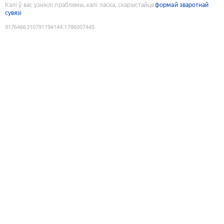
Калі ў вас узніклі праблемы, калі ласка, скарыстайце
формай зваротнай
сувязі
9176466310791194144
:
1786007445