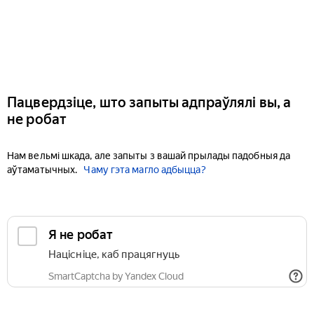
Пацвердзіце, што запыты адпраўлялі вы, а
не робат
Нам вельмі шкада, але запыты з вашай прылады падобныя да
аўтаматычных.
Чаму гэта магло адбыцца?
Я не робат
Націсніце, каб працягнуць
SmartCaptcha by Yandex Cloud