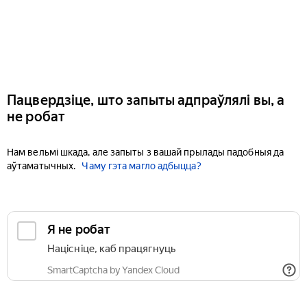
Пацвердзіце, што запыты адпраўлялі вы, а
не робат
Нам вельмі шкада, але запыты з вашай прылады падобныя да
аўтаматычных.
Чаму гэта магло адбыцца?
Я не робат
Націсніце, каб працягнуць
SmartCaptcha by Yandex Cloud