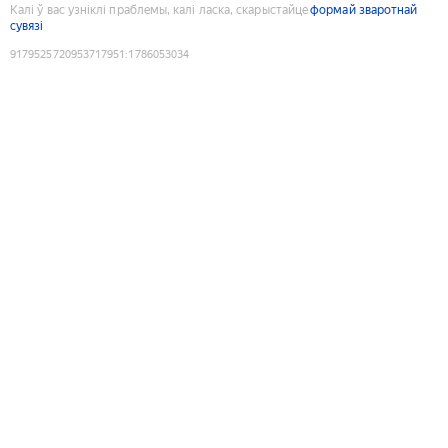
Калі ў вас узніклі праблемы, калі ласка, скарыстайце
формай зваротнай
сувязі
9179525720953717951
:
1786053034