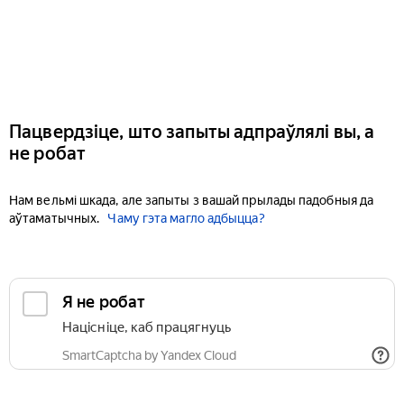
Пацвердзіце, што запыты адпраўлялі вы, а
не робат
Нам вельмі шкада, але запыты з вашай прылады падобныя да
аўтаматычных.
Чаму гэта магло адбыцца?
Я не робат
Націсніце, каб працягнуць
SmartCaptcha by Yandex Cloud