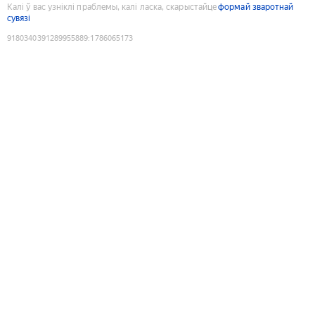
Калі ў вас узніклі праблемы, калі ласка, скарыстайце
формай зваротнай
сувязі
9180340391289955889
:
1786065173