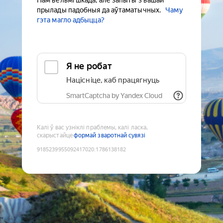
Нам вельмі шкада, але запыты з вашай
прылады падобныя да аўтаматычных.
Чаму
гэта магло адбыцца?
Я не робат
Націсніце, каб працягнуць
SmartCaptcha by Yandex Cloud
Калі ў вас узніклі праблемы, калі ласка,
скарыстайце
формай зваротнай сувязі
9185239955092417020
:
1786138182