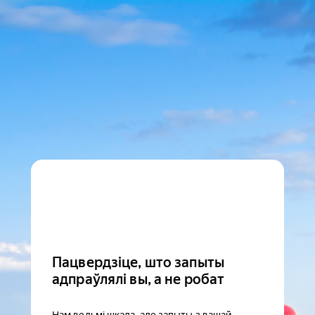
Пацвердзіце, што запыты
адпраўлялі вы, а не робат