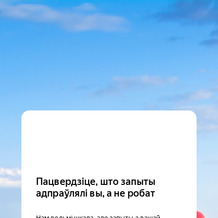
Пацвердзіце, што запыты
адпраўлялі вы, а не робат