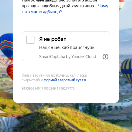
Нам вельмі шкада, але запыты з вашай
прылады падобныя да аўтаматычных.
Чаму
гэта магло адбыцца?
Я не робат
Націсніце, каб працягнуць
SmartCaptcha by Yandex Cloud
Калі ў вас узніклі праблемы, калі ласка,
скарыстайце
формай зваротнай сувязі
9193936940471050249
:
1786267778