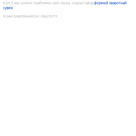
Калі ў вас узніклі праблемы, калі ласка, скарыстайце
формай зваротнай
сувязі
9194473469394449534
:
1786275773