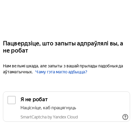
Пацвердзіце, што запыты адпраўлялі вы, а
не робат
Нам вельмі шкада, але запыты з вашай прылады падобныя да
аўтаматычных.
Чаму гэта магло адбыцца?
Я не робат
Націсніце, каб працягнуць
SmartCaptcha by Yandex Cloud