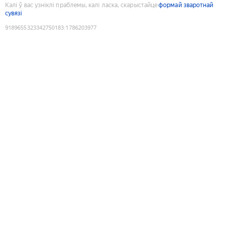
Калі ў вас узніклі праблемы, калі ласка, скарыстайце
формай зваротнай
сувязі
9189655323342750183
:
1786203977