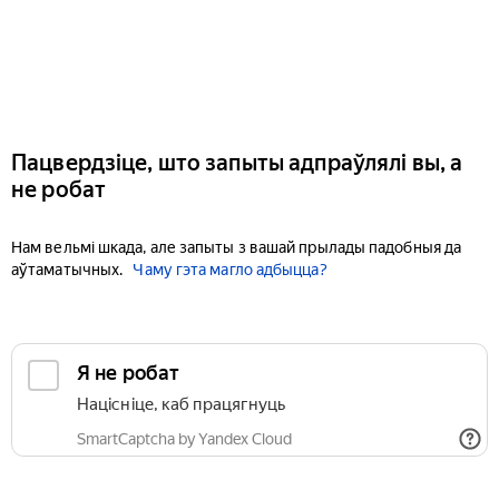
Пацвердзіце, што запыты адпраўлялі вы, а
не робат
Нам вельмі шкада, але запыты з вашай прылады падобныя да
аўтаматычных.
Чаму гэта магло адбыцца?
Я не робат
Націсніце, каб працягнуць
SmartCaptcha by Yandex Cloud