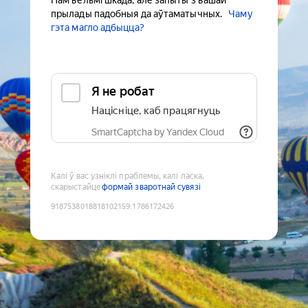
Нам вельмі шкада, але запыты з вашай
прылады падобныя да аўтаматычных.
Чаму
гэта магло адбыцца?
Я не робат
Націсніце, каб працягнуць
SmartCaptcha by Yandex Cloud
Калі ў вас узніклі праблемы, калі ласка,
скарыстайце
формай зваротнай сувязі
9187538018818102159
:
1786172426