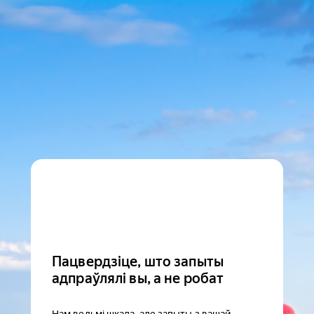
Пацвердзіце, што запыты
адпраўлялі вы, а не робат