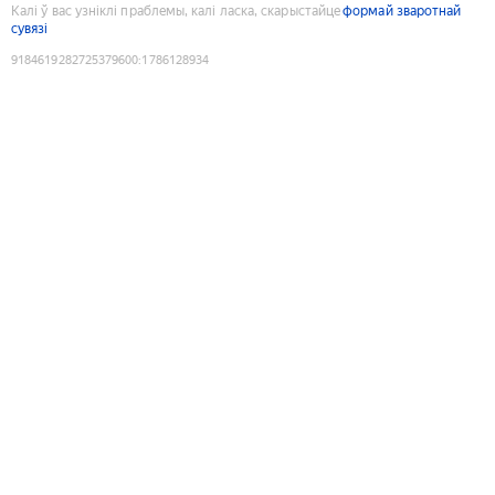
Калі ў вас узніклі праблемы, калі ласка, скарыстайце
формай зваротнай
сувязі
9184619282725379600
:
1786128934