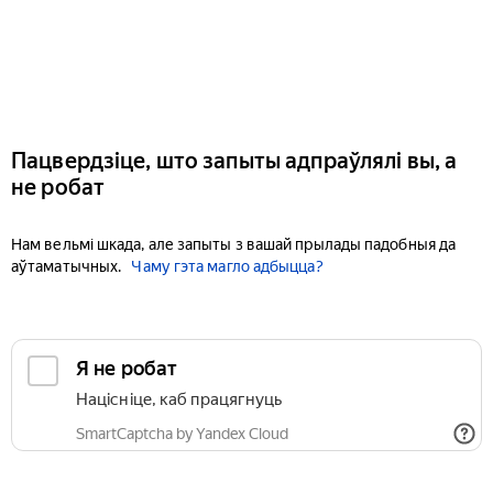
Пацвердзіце, што запыты адпраўлялі вы, а
не робат
Нам вельмі шкада, але запыты з вашай прылады падобныя да
аўтаматычных.
Чаму гэта магло адбыцца?
Я не робат
Націсніце, каб працягнуць
SmartCaptcha by Yandex Cloud