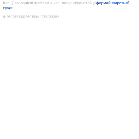
Калі ў вас узніклі праблемы, калі ласка, скарыстайце
формай зваротнай
сувязі
9193026344320801544
:
1786254209