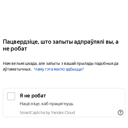
Пацвердзіце, што запыты адпраўлялі вы, а
не робат
Нам вельмі шкада, але запыты з вашай прылады падобныя да
аўтаматычных.
Чаму гэта магло адбыцца?
Я не робат
Націсніце, каб працягнуць
SmartCaptcha by Yandex Cloud