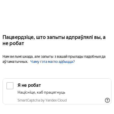
Пацвердзіце, што запыты адпраўлялі вы, а
не робат
Нам вельмі шкада, але запыты з вашай прылады падобныя да
аўтаматычных.
Чаму гэта магло адбыцца?
Я не робат
Націсніце, каб працягнуць
SmartCaptcha by Yandex Cloud