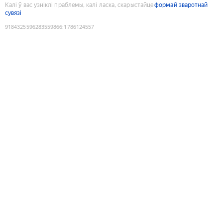
Калі ў вас узніклі праблемы, калі ласка, скарыстайце
формай зваротнай
сувязі
9184325596283559866
:
1786124557