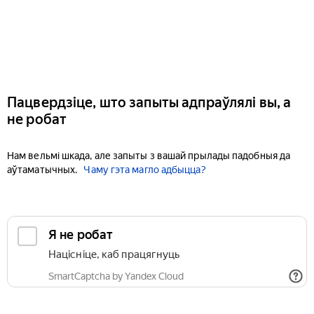
Пацвердзіце, што запыты адпраўлялі вы, а
не робат
Нам вельмі шкада, але запыты з вашай прылады падобныя да
аўтаматычных.
Чаму гэта магло адбыцца?
Я не робат
Націсніце, каб працягнуць
SmartCaptcha by Yandex Cloud