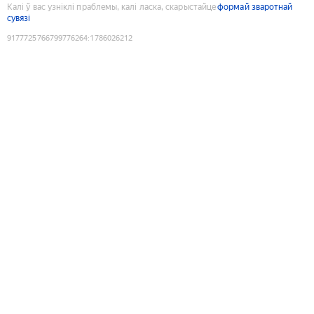
Калі ў вас узніклі праблемы, калі ласка, скарыстайце
формай зваротнай
сувязі
9177725766799776264
:
1786026212