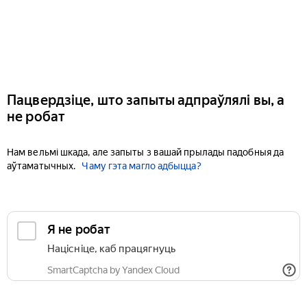
Пацвердзіце, што запыты адпраўлялі вы, а
не робат
Нам вельмі шкада, але запыты з вашай прылады падобныя да
аўтаматычных.
Чаму гэта магло адбыцца?
Я не робат
Націсніце, каб працягнуць
SmartCaptcha by Yandex Cloud