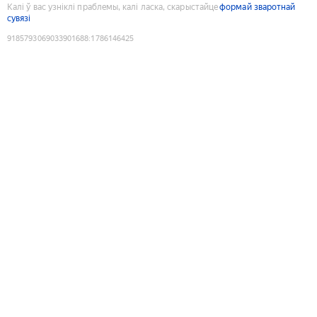
Калі ў вас узніклі праблемы, калі ласка, скарыстайце
формай зваротнай
сувязі
9185793069033901688
:
1786146425