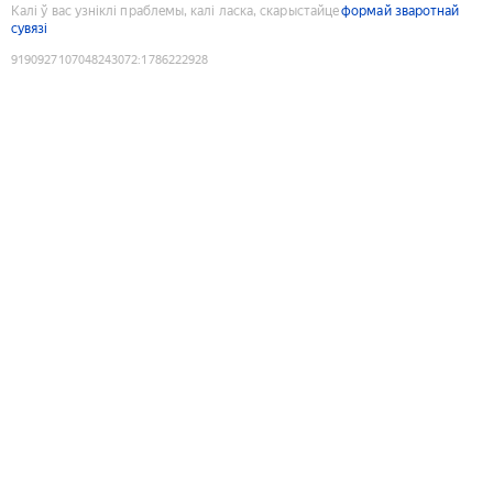
Калі ў вас узніклі праблемы, калі ласка, скарыстайце
формай зваротнай
сувязі
9190927107048243072
:
1786222928