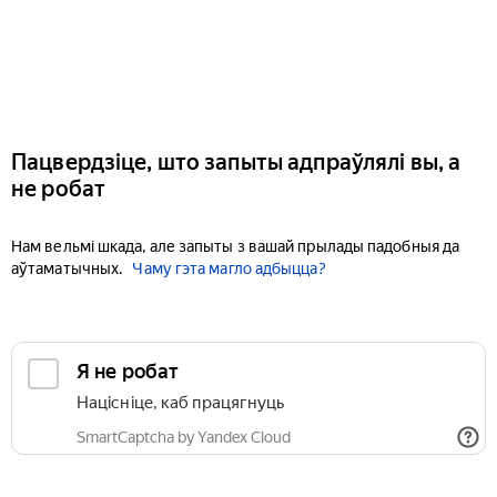
Пацвердзіце, што запыты адпраўлялі вы, а
не робат
Нам вельмі шкада, але запыты з вашай прылады падобныя да
аўтаматычных.
Чаму гэта магло адбыцца?
Я не робат
Націсніце, каб працягнуць
SmartCaptcha by Yandex Cloud