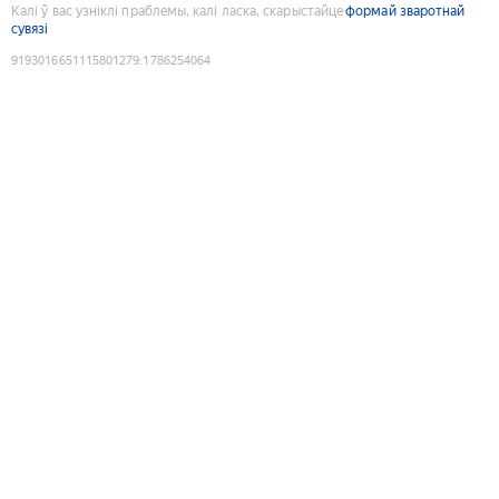
Калі ў вас узніклі праблемы, калі ласка, скарыстайце
формай зваротнай
сувязі
9193016651115801279
:
1786254064