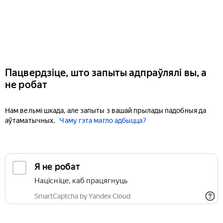
Пацвердзіце, што запыты адпраўлялі вы, а
не робат
Нам вельмі шкада, але запыты з вашай прылады падобныя да
аўтаматычных.
Чаму гэта магло адбыцца?
Я не робат
Націсніце, каб працягнуць
SmartCaptcha by Yandex Cloud