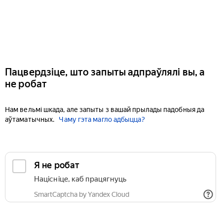
Пацвердзіце, што запыты адпраўлялі вы, а
не робат
Нам вельмі шкада, але запыты з вашай прылады падобныя да
аўтаматычных.
Чаму гэта магло адбыцца?
Я не робат
Націсніце, каб працягнуць
SmartCaptcha by Yandex Cloud