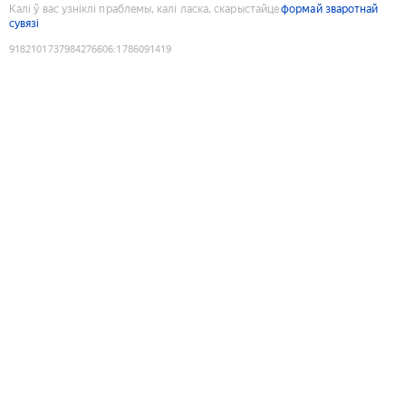
Калі ў вас узніклі праблемы, калі ласка, скарыстайце
формай зваротнай
сувязі
9182101737984276606
:
1786091419