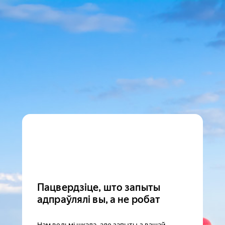
Пацвердзіце, што запыты
адпраўлялі вы, а не робат