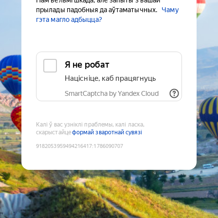
Нам вельмі шкада, але запыты з вашай
прылады падобныя да аўтаматычных.
Чаму
гэта магло адбыцца?
Я не робат
Націсніце, каб працягнуць
SmartCaptcha by Yandex Cloud
Калі ў вас узніклі праблемы, калі ласка,
скарыстайце
формай зваротнай сувязі
9182053959494216417
:
1786090707