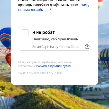
Нам вельмі шкада, але запыты з вашай
прылады падобныя да аўтаматычных.
Чаму
гэта магло адбыцца?
Я не робат
Націсніце, каб працягнуць
SmartCaptcha by Yandex Cloud
Калі ў вас узніклі праблемы, калі ласка,
скарыстайце
формай зваротнай сувязі
9174411796809932402
:
1785976830