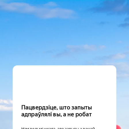
Пацвердзіце, што запыты
адпраўлялі вы, а не робат