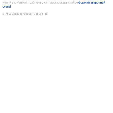
Калі ў вас узніклі праблемы, калі ласка, скарыстайце
формай зваротнай
сувязі
9175039582046795805
:
1785986185