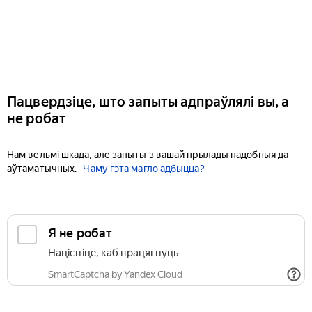
Пацвердзіце, што запыты адпраўлялі вы, а
не робат
Нам вельмі шкада, але запыты з вашай прылады падобныя да
аўтаматычных.
Чаму гэта магло адбыцца?
Я не робат
Націсніце, каб працягнуць
SmartCaptcha by Yandex Cloud