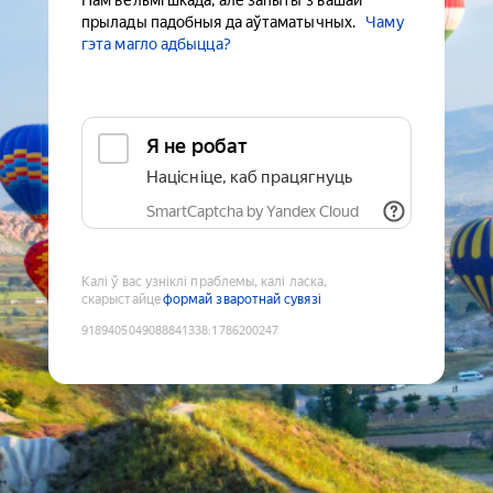
Нам вельмі шкада, але запыты з вашай
прылады падобныя да аўтаматычных.
Чаму
гэта магло адбыцца?
Я не робат
Націсніце, каб працягнуць
SmartCaptcha by Yandex Cloud
Калі ў вас узніклі праблемы, калі ласка,
скарыстайце
формай зваротнай сувязі
9189405049088841338
:
1786200247