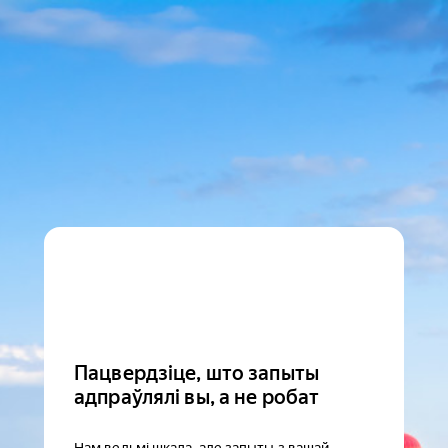
Пацвердзіце, што запыты
адпраўлялі вы, а не робат