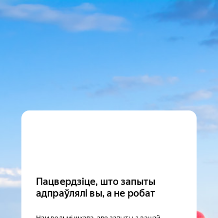
Пацвердзіце, што запыты
адпраўлялі вы, а не робат