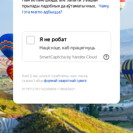
Нам вельмі шкада, але запыты з вашай
прылады падобныя да аўтаматычных.
Чаму
гэта магло адбыцца?
Я не робат
Націсніце, каб працягнуць
SmartCaptcha by Yandex Cloud
Калі ў вас узніклі праблемы, калі ласка,
скарыстайце
формай зваротнай сувязі
9179712761142349809
:
1786055821