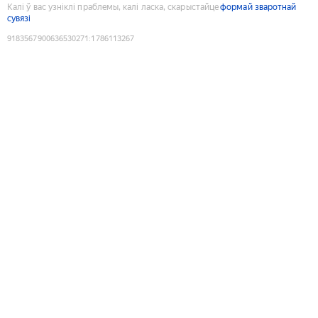
Калі ў вас узніклі праблемы, калі ласка, скарыстайце
формай зваротнай
сувязі
9183567900636530271
:
1786113267