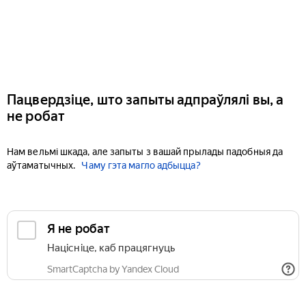
Пацвердзіце, што запыты адпраўлялі вы, а
не робат
Нам вельмі шкада, але запыты з вашай прылады падобныя да
аўтаматычных.
Чаму гэта магло адбыцца?
Я не робат
Націсніце, каб працягнуць
SmartCaptcha by Yandex Cloud