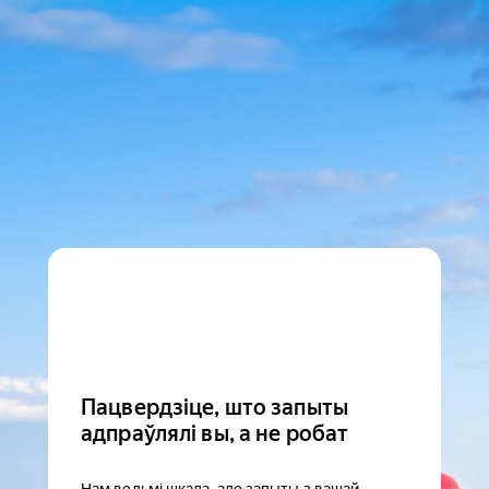
Пацвердзіце, што запыты
адпраўлялі вы, а не робат