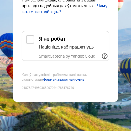
Нам вельмі шкада, але запыты з вашай
прылады падобныя да аўтаматычных.
Чаму
гэта магло адбыцца?
Я не робат
Націсніце, каб працягнуць
SmartCaptcha by Yandex Cloud
Калі ў вас узніклі праблемы, калі ласка,
скарыстайце
формай зваротнай сувязі
9187827493036520704
:
1786176740