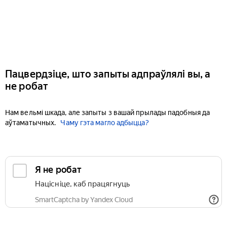
Пацвердзіце, што запыты адпраўлялі вы, а
не робат
Нам вельмі шкада, але запыты з вашай прылады падобныя да
аўтаматычных.
Чаму гэта магло адбыцца?
Я не робат
Націсніце, каб працягнуць
SmartCaptcha by Yandex Cloud