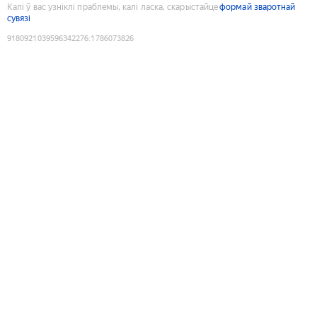
Калі ў вас узніклі праблемы, калі ласка, скарыстайце
формай зваротнай
сувязі
9180921039596342276
:
1786073826