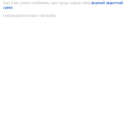
Калі ў вас узніклі праблемы, калі ласка, скарыстайце
формай зваротнай
сувязі
9188582065910510934
:
1786187984