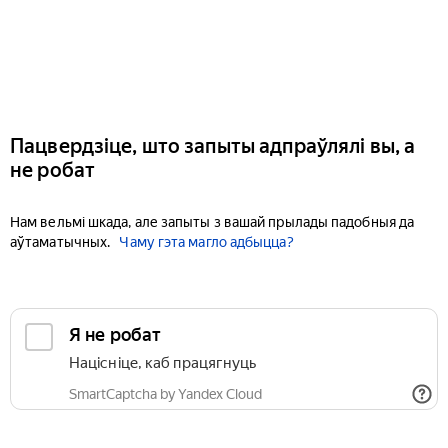
Пацвердзіце, што запыты адпраўлялі вы, а
не робат
Нам вельмі шкада, але запыты з вашай прылады падобныя да
аўтаматычных.
Чаму гэта магло адбыцца?
Я не робат
Націсніце, каб працягнуць
SmartCaptcha by Yandex Cloud