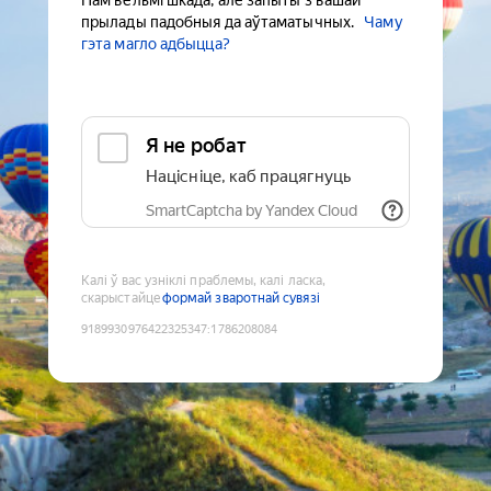
Нам вельмі шкада, але запыты з вашай
прылады падобныя да аўтаматычных.
Чаму
гэта магло адбыцца?
Я не робат
Націсніце, каб працягнуць
SmartCaptcha by Yandex Cloud
Калі ў вас узніклі праблемы, калі ласка,
скарыстайце
формай зваротнай сувязі
9189930976422325347
:
1786208084