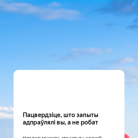
Пацвердзіце, што запыты
адпраўлялі вы, а не робат