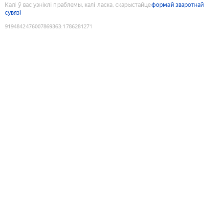
Калі ў вас узніклі праблемы, калі ласка, скарыстайце
формай зваротнай
сувязі
9194842476007869363
:
1786281271