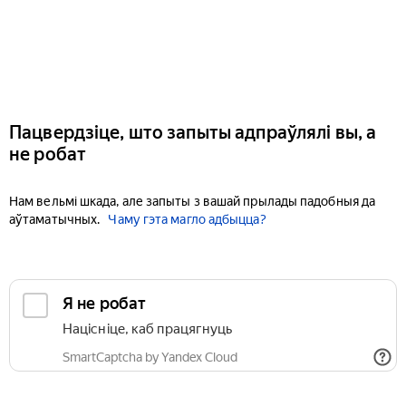
Пацвердзіце, што запыты адпраўлялі вы, а
не робат
Нам вельмі шкада, але запыты з вашай прылады падобныя да
аўтаматычных.
Чаму гэта магло адбыцца?
Я не робат
Націсніце, каб працягнуць
SmartCaptcha by Yandex Cloud