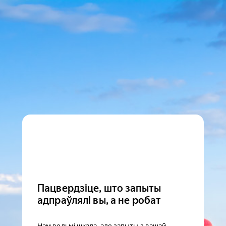
Пацвердзіце, што запыты
адпраўлялі вы, а не робат