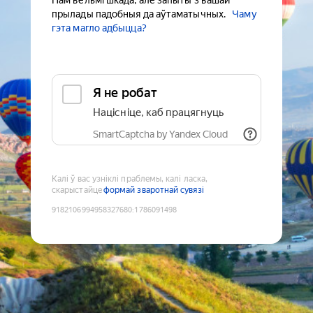
Нам вельмі шкада, але запыты з вашай
прылады падобныя да аўтаматычных.
Чаму
гэта магло адбыцца?
Я не робат
Націсніце, каб працягнуць
SmartCaptcha by Yandex Cloud
Калі ў вас узніклі праблемы, калі ласка,
скарыстайце
формай зваротнай сувязі
9182106994958327680
:
1786091498