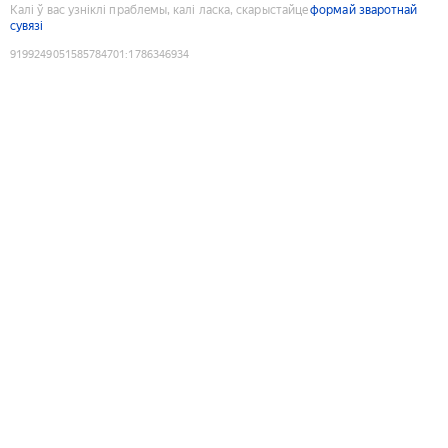
Калі ў вас узніклі праблемы, калі ласка, скарыстайце
формай зваротнай
сувязі
9199249051585784701
:
1786346934