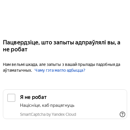
Пацвердзіце, што запыты адпраўлялі вы, а
не робат
Нам вельмі шкада, але запыты з вашай прылады падобныя да
аўтаматычных.
Чаму гэта магло адбыцца?
Я не робат
Націсніце, каб працягнуць
SmartCaptcha by Yandex Cloud