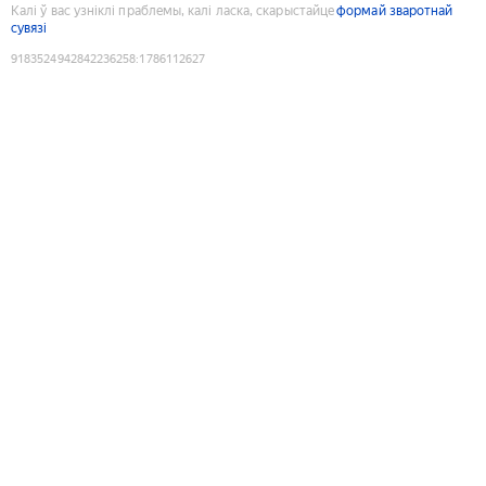
Калі ў вас узніклі праблемы, калі ласка, скарыстайце
формай зваротнай
сувязі
9183524942842236258
:
1786112627