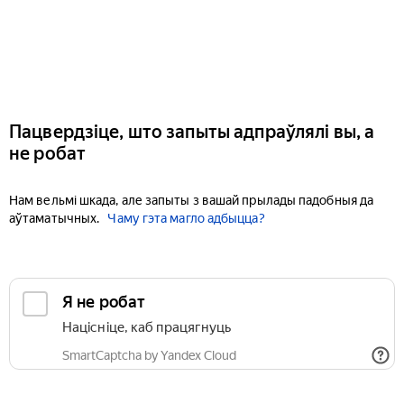
Пацвердзіце, што запыты адпраўлялі вы, а
не робат
Нам вельмі шкада, але запыты з вашай прылады падобныя да
аўтаматычных.
Чаму гэта магло адбыцца?
Я не робат
Націсніце, каб працягнуць
SmartCaptcha by Yandex Cloud