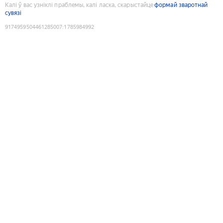
Калі ў вас узніклі праблемы, калі ласка, скарыстайце
формай зваротнай
сувязі
9174959504461285007
:
1785984992