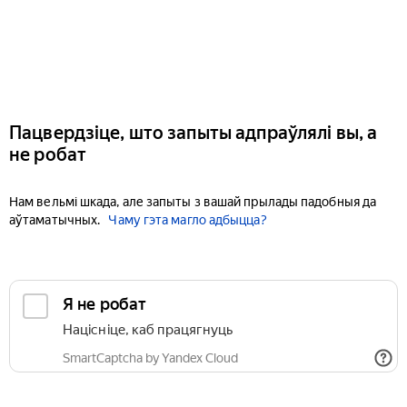
Пацвердзіце, што запыты адпраўлялі вы, а
не робат
Нам вельмі шкада, але запыты з вашай прылады падобныя да
аўтаматычных.
Чаму гэта магло адбыцца?
Я не робат
Націсніце, каб працягнуць
SmartCaptcha by Yandex Cloud