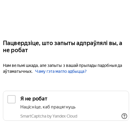
Пацвердзіце, што запыты адпраўлялі вы, а
не робат
Нам вельмі шкада, але запыты з вашай прылады падобныя да
аўтаматычных.
Чаму гэта магло адбыцца?
Я не робат
Націсніце, каб працягнуць
SmartCaptcha by Yandex Cloud