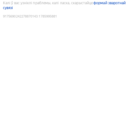
Калі ў вас узніклі праблемы, калі ласка, скарыстайце
формай зваротнай
сувязі
9175690242278870143
:
1785995881