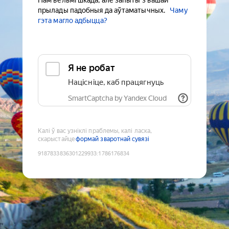
Нам вельмі шкада, але запыты з вашай
прылады падобныя да аўтаматычных.
Чаму
гэта магло адбыцца?
Я не робат
Націсніце, каб працягнуць
SmartCaptcha by Yandex Cloud
Калі ў вас узніклі праблемы, калі ласка,
скарыстайце
формай зваротнай сувязі
9187833836301229933
:
1786176834