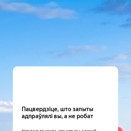
Пацвердзіце, што запыты
адпраўлялі вы, а не робат