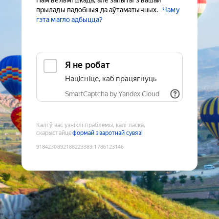
Нам вельмі шкада, але запыты з вашай
прылады падобныя да аўтаматычных.
Чаму
гэта магло адбыцца?
Я не робат
Націсніце, каб працягнуць
SmartCaptcha by Yandex Cloud
Калі ў вас узніклі праблемы, калі ласка,
скарыстайце
формай зваротнай сувязі
9184230892188223383
:
1786123146