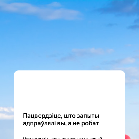
Пацвердзіце, што запыты
адпраўлялі вы, а не робат