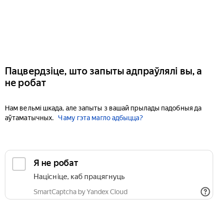
Пацвердзіце, што запыты адпраўлялі вы, а
не робат
Нам вельмі шкада, але запыты з вашай прылады падобныя да
аўтаматычных.
Чаму гэта магло адбыцца?
Я не робат
Націсніце, каб працягнуць
SmartCaptcha by Yandex Cloud