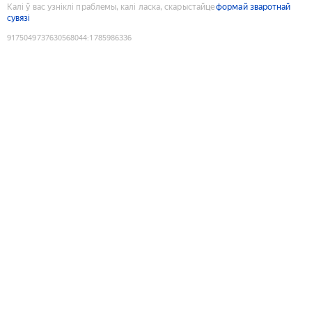
Калі ў вас узніклі праблемы, калі ласка, скарыстайце
формай зваротнай
сувязі
9175049737630568044
:
1785986336