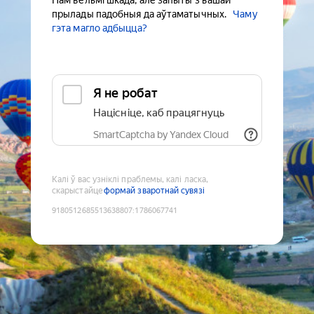
Нам вельмі шкада, але запыты з вашай
прылады падобныя да аўтаматычных.
Чаму
гэта магло адбыцца?
Я не робат
Націсніце, каб працягнуць
SmartCaptcha by Yandex Cloud
Калі ў вас узніклі праблемы, калі ласка,
скарыстайце
формай зваротнай сувязі
9180512685513638807
:
1786067741