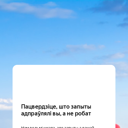
Пацвердзіце, што запыты
адпраўлялі вы, а не робат