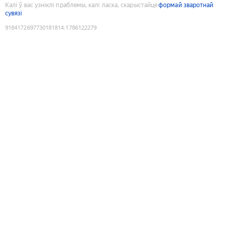
Калі ў вас узніклі праблемы, калі ласка, скарыстайце
формай зваротнай
сувязі
9184172697730181814
:
1786122279