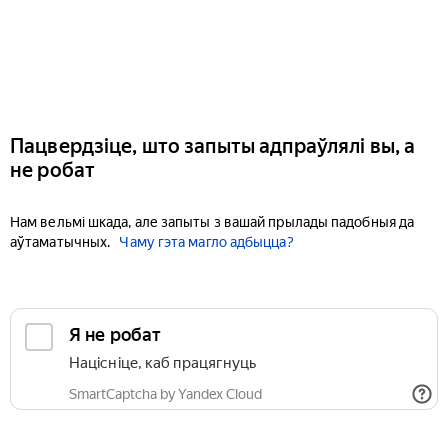
Пацвердзіце, што запыты адпраўлялі вы, а
не робат
Нам вельмі шкада, але запыты з вашай прылады падобныя да
аўтаматычных.
Чаму гэта магло адбыцца?
Я не робат
Націсніце, каб працягнуць
SmartCaptcha by Yandex Cloud