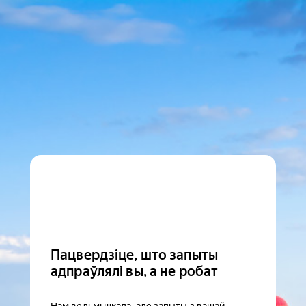
Пацвердзіце, што запыты
адпраўлялі вы, а не робат