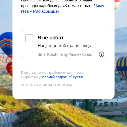
Нам вельмі шкада, але запыты з вашай
прылады падобныя да аўтаматычных.
Чаму
гэта магло адбыцца?
Я не робат
Націсніце, каб працягнуць
SmartCaptcha by Yandex Cloud
Калі ў вас узніклі праблемы, калі ласка,
скарыстайце
формай зваротнай сувязі
9175126774513409145
:
1785987484