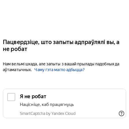
Пацвердзіце, што запыты адпраўлялі вы, а
не робат
Нам вельмі шкада, але запыты з вашай прылады падобныя да
аўтаматычных.
Чаму гэта магло адбыцца?
Я не робат
Націсніце, каб працягнуць
SmartCaptcha by Yandex Cloud