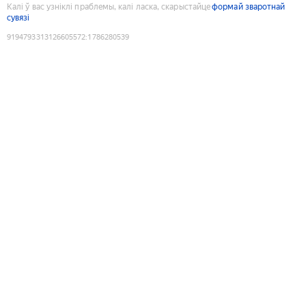
Калі ў вас узніклі праблемы, калі ласка, скарыстайце
формай зваротнай
сувязі
9194793313126605572
:
1786280539